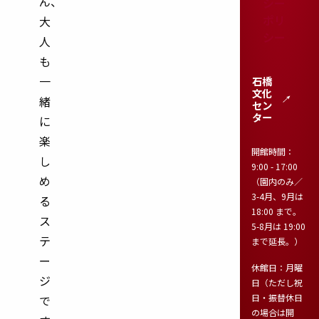
ん、
シー
ポリ
大
シー
人
も
一
石橋
文化
緒
セン
ター
に
楽
開館時間：
し
9:00
-
17:00
め
（園内のみ／
3-4月、9月は
る
18:00
まで。
ス
5-8月は
19:00
テ
まで延長。）
ー
休館日：月曜
ジ
日
（ただし祝
日・振替休日
で
の場合は開