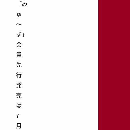
「み
ゅ
～
ず」
会
員
先
行
発
売
は
7
月