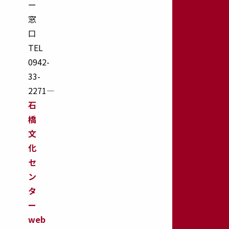
ー
窓
口
TEL
0942-
33-
2271―
石
橋
文
化
セ
ン
タ
ー
web