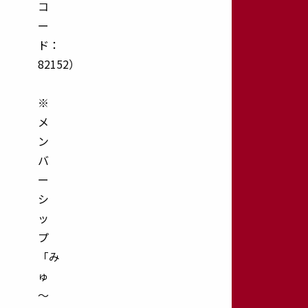
約・
コ
応
ー
募
ド：
方
82152）
法
arrow_forward
※
応
メ
募
ン
フ
ォ
バ
ー
ー
ム
シ
arrow_forward
ッ
プ
記
念
「み
事
ゅ
業
～
arrow_forward