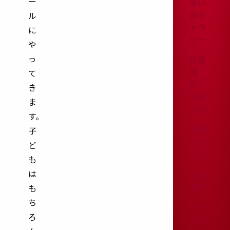
ー
思い
ト
出ギ
ル
ャラ
に
リー
や
っ
応募
規
て
約・
き
応募
ま
方法
す。
応募
子
フォ
ど
ーム
も
は
記念
事業
も
ち
プラ
ろ
イバ