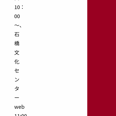
10：
00
～、
石
橋
文
化
セ
ン
タ
ー
web
11:00