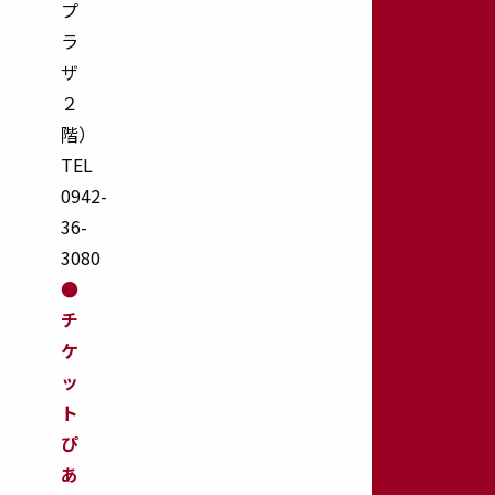
プ
ギ
ラ
ャ
ザ
ラ
リ
２
ー
階）
arrow_forward
TEL
み
0942-
ん
36-
な
3080
の
●
思
チ
い
出
ケ
ギ
ッ
ャ
ト
ラ
ぴ
リ
あ
ー