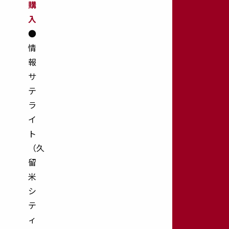
購
入
●
情
お
報
知
サ
ら
テ
せ
ラ
arrow_forward
イ
70
ト
年
（久
の
歩
留
み
米
arrow_forward
シ
フ
テ
ォ
ィ
ト