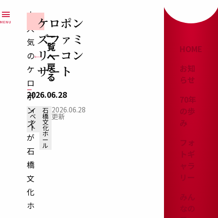
70
Skip
menu
大
to
周
ケロポン
石
MENU
人
content
橋
一
ズファミ
年
気
覧
文
HOME
リーコン
の
へ
記
化
戻
サート
お知
ケ
セ
念
る
らせ
ロ
ン
2026.06.28
事
ポ
70年
タ
ン
2026.06.28
の歩
イ
石
業
ー
更新
ベ
橋
み
ン
文
ズ
ト
化
0
ホ
が
ー
フォ
周
ル
石
トギ
年
橋
ャラ
特
リー
文
設
化
みん
サ
ホ
なの
イ