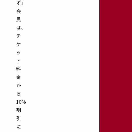
ず」
会
HOME
石
員
橋
は、
文
チ
化
ケ
セ
ッ
ン
ト
タ
ー
料
公
金
式
か
サ
ら
イ
10%
ト
割
70
周
引
年
に