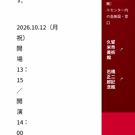
す。
館）
※センター内
の各施設・窓
口
2026.10.12（月
祝）
久留
開
米市
美術
館
場
13：
石橋
正二
15
郎記
念館
／
開
演
14：
00