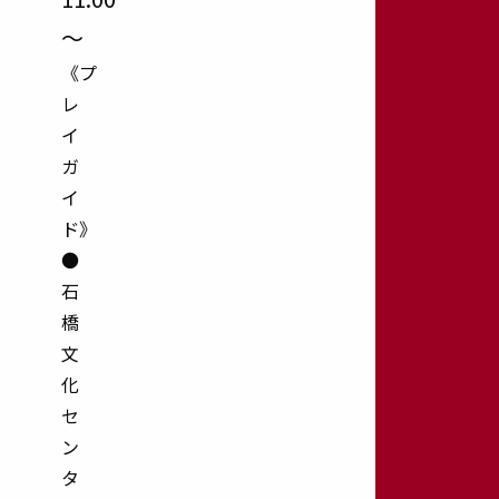
～
《プ
レ
イ
ガ
イ
ド》
●
石
橋
文
化
セ
ン
タ