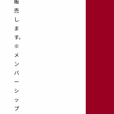
販
売
し
ま
す。
※
メ
ン
バ
ー
シ
ッ
プ