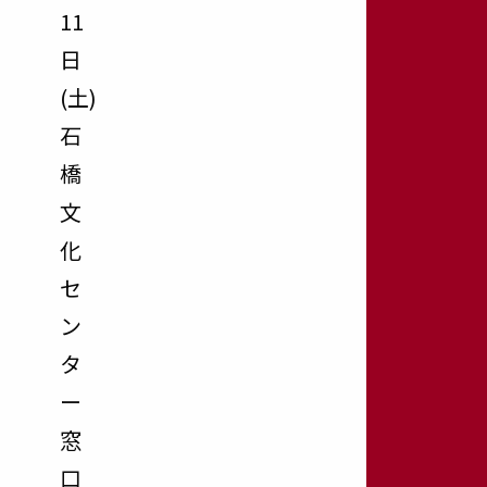
11
日
(土)
石
橋
文
化
セ
ン
タ
ー
窓
口