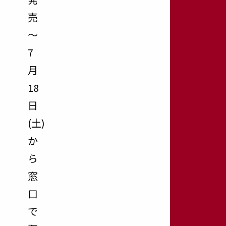
売
～
7
月
18
日
(土)
か
ら
窓
口
で