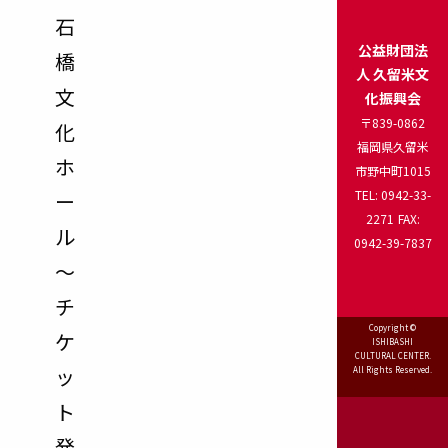
石
公益財団法
橋
人 久留米文
文
化振興会
〒839-0862
化
福岡県久留米
ホ
市野中町1015
TEL: 0942-33-
ー
2271
FAX:
ル
0942-39-7837
～
チ
Copyright ©
ケ
ISHIBASHI
CULTURAL CENTER.
ッ
All Rights Reserved.
ト
発