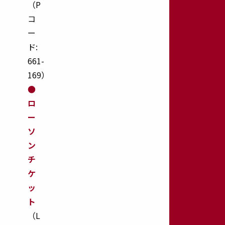
（P
arrow_forward
add
remove
ToggleChildMenu
コ
ー
み
ん
ド:
な
661-
の
169）
思
●
い
ロ
出
ー
ギ
ャ
ソ
ラ
ン
リ
チ
ー
ケ
arrow_forward
add
remove
ッ
応
ト
募
（L
規